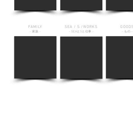
FAMILY
SEA / S /WORKS
GOOD
-
家族
-
-
SEA
と
S
と仕事
-
-
もの
-