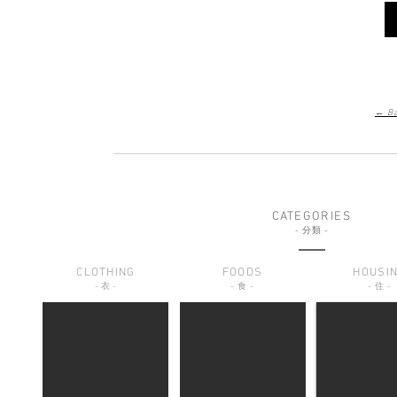
← Ba
CATEGORIES
-
分類
-
CLOTHING
FOODS
HOUSI
-
衣
-
-
食
-
-
住
-