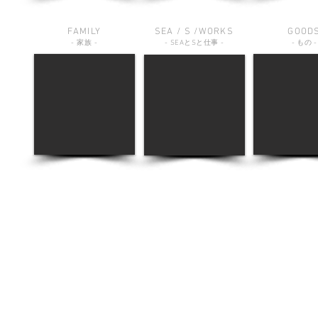
FAMILY
SEA / S /WORKS
GOOD
-
家族
-
-
SEA
と
S
と仕事
-
-
もの
-