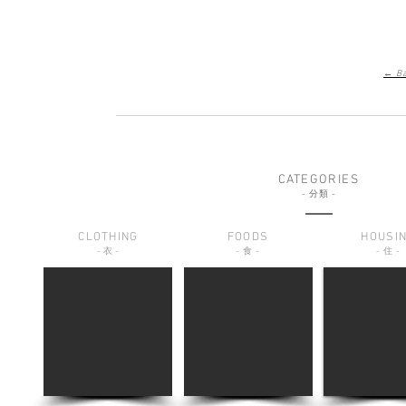
← Ba
CATEGORIES
-
分類
-
CLOTHING
FOODS
HOUSI
-
衣
-
-
食
-
-
住
-