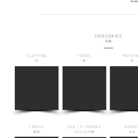
← Ba
CATEGORIES
-
分類
-
CLOTHING
FOODS
HOUSI
-
衣
-
-
食
-
-
住
-
FAMILY
SEA / S /WORKS
GOOD
-
家族
-
-
SEA
と
S
と仕事
-
-
もの
-