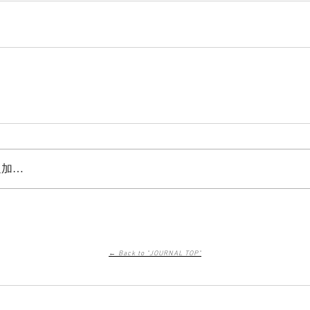
追加…
← Back to "JOURNAL TOP"