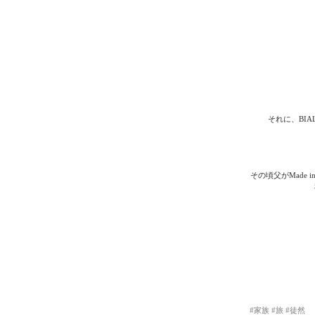
それに、BI
その頃父がMade
#家族
#旅
#徒然