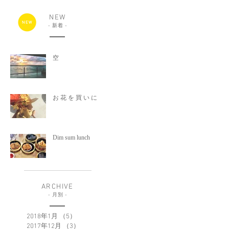
NEW
-
新着
-
空
お 花 を 買 い に
Dim sum lunch
ARCHIVE
-
月別
-
2018年1月
（5）
5件の記事
2017年12月
（3）
3件の記事