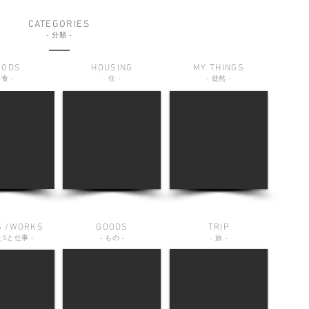
CATEGORIES
-
分類
-
OODS
HOUSING
MY THINGS
食
-
-
住
-
-
徒然
-
S /WORKS
GOODS
TRIP
と
S
と仕事
-
-
もの
-
-
旅
-