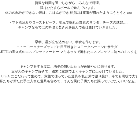
贅沢な時間を過ごしながら、みんなで料理。
陸はひたすらボールで遊んでいます。
体力の配分ができない陸は、ごはんができる頃には充電が切れたようにうとうと zzz
トマト煮込みやローストビーフ、地元で採れた野菜のサラダ、チーズの燻製......
キャンプならではの料理と焚き火を囲んで夜は更けていきました。
早朝、霧が立ち込める中、朝食を作ります。
ニューヨークチーズサンドに目玉焼きにスモークベーコンにサラダ。
ALETTIの直火式のエスプレッソメーカー マキネッタで淹れたエスプレッソに熱々のミルク
キャンプをする度に、幼少の想い出たちが色鮮やかに蘇ります。
父が大のキャンプ好きで、週末に家族でよくキャンプに出かけていました。
 in U.S.A.にこだわって集めて、家族で使っていた道具を私と弟で譲り受け、今でも現役で
私たちが新たに手に入れた道具も含めて、そんな風に子供たちに譲っていけたらいいなぁ