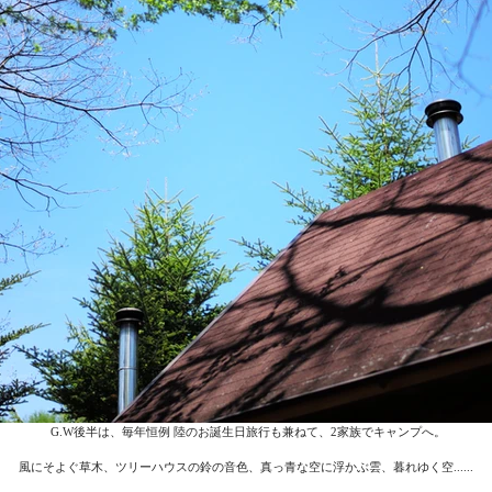
 G.W後半は、毎年恒例 陸のお誕生日旅行も兼ねて、2家族でキャンプへ。
風にそよぐ草木、ツリーハウスの鈴の音色、真っ青な空に浮かぶ雲、暮れゆく空......