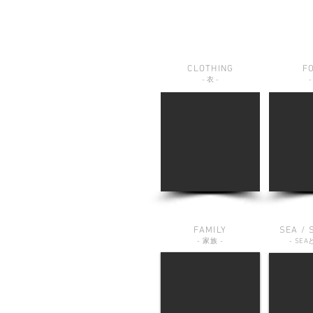
CLOTHING
F
-
衣
-
-
FAMILY
SEA / 
-
家族
-
-
SEA