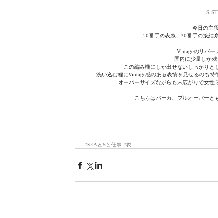
S-S
今日の主役は
20番手の表糸、20番手の接結糸
Vintageのリ
国内に少量しか残
この編み機にしか出せないしっかりと
洗い込む程にVintage感のある表情を見せるの
オーバーサイズながらも末広がりで女性
こちらはパーカ、プルオーバーと
#SEAとSと仕事
#衣