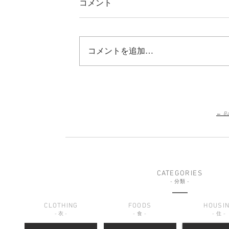
コメント
コメントを追加…
← Ba
CATEGORIES
-
分類
-
CLOTHING
FOODS
HOUSI
-
衣
-
-
食
-
-
住
-