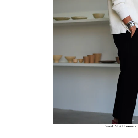
​Sweat: 
SEA
 / Trousers