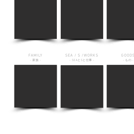
FAMILY
SEA / S /WORKS
GOOD
-
家族
-
-
SEA
と
S
と仕事
-
-
もの
-