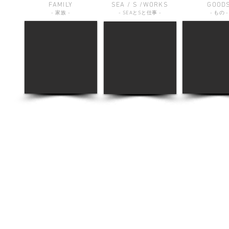
FAMILY
SEA / S /WORKS
GOOD
-
家族
-
-
SEA
と
S
と仕事
-
-
もの
-