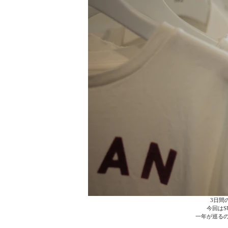
   3
今回はSU
一年が巡るの