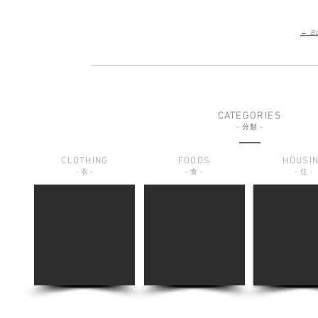
← Ba
CATEGORIES
-
分類
-
CLOTHING
FOODS
HOUSI
-
衣
-
-
食
-
-
住
-