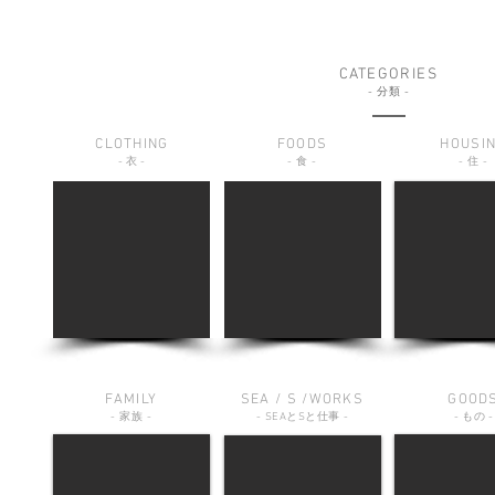
CATEGORIES
-
分類
-
CLOTHING
FOODS
HOUSI
-
衣
-
-
食
-
-
住
-
FAMILY
SEA / S /WORKS
GOOD
-
家族
-
-
SEA
と
S
と仕事
-
-
もの
-